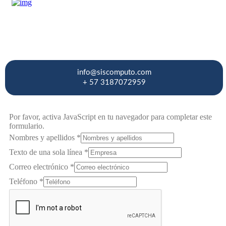
info@siscomputo.com
+ 57 3187072959
Por favor, activa JavaScript en tu navegador para completar este
formulario.
Texto
Nombres y apellidos
*
y
Texto de una sola línea
*
Correo electrónico
*
Teléfono
*