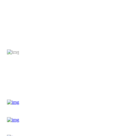
+57 (601) – 6242201 – +57 (601) – 6242202
info@siscomputo.com
Calle 117B No. 70C – 85
Bogotá D.C. – Colombia