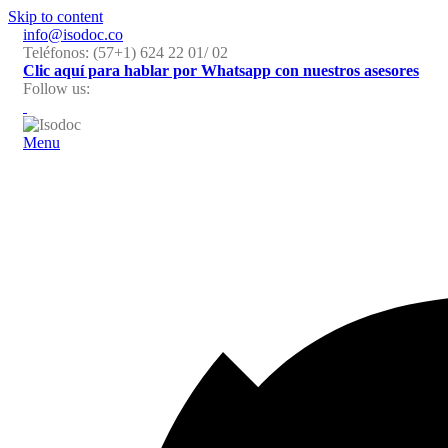
Skip to content
info@isodoc.co
Teléfonos: (57+1) 624 22 01/ 02
Clic aquí para hablar por Whatsapp con nuestros asesores
Follow us:
Menu