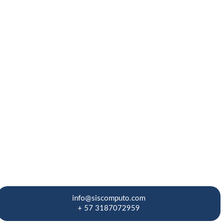
Al tener una so
los requisitos 
organización h
comprensión y 
cumplimiento d
info@siscomputo.com
+ 57 3187072959