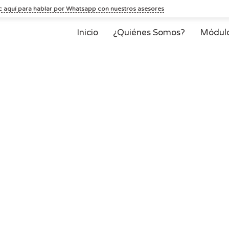
ic aquí para hablar por Whatsapp con nuestros asesores
Inicio
¿Quiénes Somos?
Módul
Creación de los req