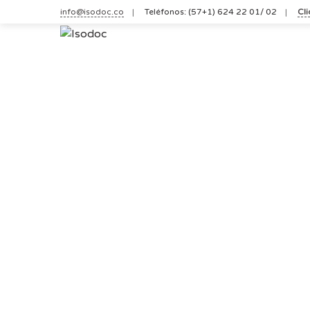
Skip
info@isodoc.co
Teléfonos: (57+1) 624 22 01/ 02
Cl
to
content