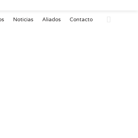
Follow us:
os
Noticias
Aliados
Contacto
uisitos legales aplicables.