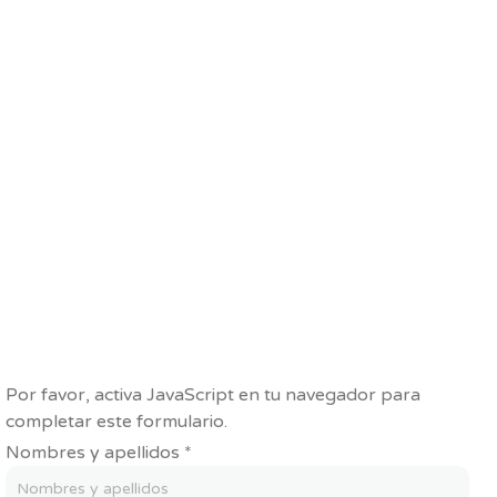
lución que nos permita registrar
legales que le competen a la
emos logrado aumentar la
la coherencia en el
e los mismos.
Por favor, activa JavaScript en tu navegador para
completar este formulario.
Nombres y apellidos
*