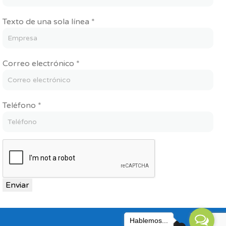
Texto de una sola línea
*
electrónico
Correo electrónico
*
una
apellidos
Teléfono
*
Enviar
Hablemos...