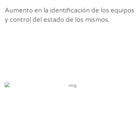
Aumento en la identificación de los equipos
y control del estado de los mismos.
+57 (601) – 6242201 – +57 (601) – 6242202
info@siscomputo.com
Calle 117B No. 70C – 85
Bogotá D.C. – Colombia