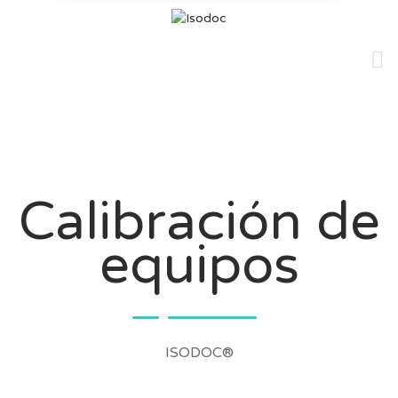
Skip
to
content
Calibración de
equipos
ISODOC®